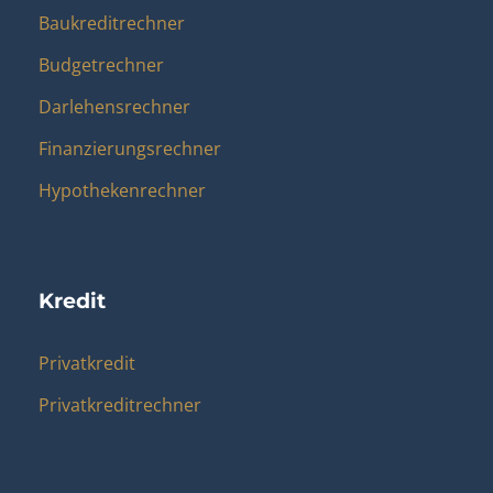
Baukreditrechner
Budgetrechner
Darlehensrechner
Finanzierungsrechner
Hypothekenrechner
Kredit
Privatkredit
Privatkreditrechner
Kundenbewertungen und Erfahrungen zu
clever Baufinanz
SEHR GUT
%
99